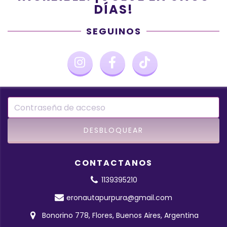
DÍAS!
SEGUINOS
CONTACTANOS
1139395210
eronautapurpura@gmail.com
Bonorino 778, Flores, Buenos Aires, Argentina