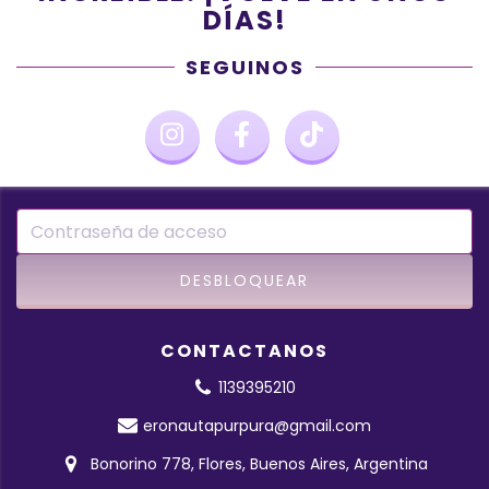
DÍAS!
SEGUINOS
CONTACTANOS
1139395210
eronautapurpura@gmail.com
Bonorino 778, Flores, Buenos Aires, Argentina